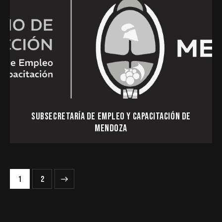
SUBSECRETARÍA DE EMPLEO Y CAPACITACIÓN DE
MENDOZA
PAGINACIÓN
>
Page
1
Page
2
DE
ENTRADAS