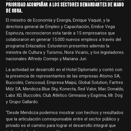
PRIORIDAD ACOMPAÑAR A LOS SECTORES DEMANDANTES DE MANO
DE OBRA.
El ministro de Economía y Energía, Enrique Vaquié, y la
directora general de Empleo y Capacitación, Emilce Vega
Espinoza, reconocieron esta tarde a 15 empresarios que
colaboraron en generar 15.000 nuevos empleos a través del
programa Enlazados. Estuvieron presentes además la
ministra de Cultura y Turismo, Nora Vicario, y los legisladores
nacionales Alfredo Cornejo y Mariana Juri.
La actividad se desarrolló en el Hotel Diplomatic y contó con
la presencia de representantes de las empresas Atomo SA,
Buccolini, Cencosud, Empresa Maipú, Global Solution, Fartres
Mdz SA, Mendoza Blue Sky, Konecta, Red Valor, Mac Donalds,
Labs XD, Buccolini, Club Atlético Gimnasia y Esgrima, Mr. Dog
y Grupo Gallardo.
“Desde Mendoza podemos mostrar con hechos y resultados
que la articulación corresponsable entre el sector público y
privado es el camino para lograr el desarrollo integral que